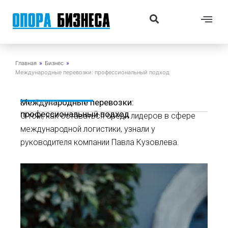
Перейти
Me
Search
к
содержимому
Главная
»
Бизнес
»
Международные перевозки: профессиональный подход
Международные перевозки:
Бизнес
профессиональный подход
О том, как оставаться среди лидеров в сфере
международной логистики, узнали у
руководителя компании Павла Кузовлева.