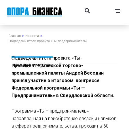
Перейти
Me
Search
к
содержимому
Главная
»
Новости
»
Подведены итоги проекта «Ты-предприниматель»
Подведены итоги проекта «Ты-
Новости
предприниматель»
Президент Уральской торгово-
промышленной палаты Андрей Беседин
принял участие в итоговом конгрессе
Федеральной программы «Ты —
Предприниматель» в Свердловской области.
Программа «Ты – предприниматель»,
направленная на приобретение связей и навыков
в сфере предпринимательства, проходит в 60